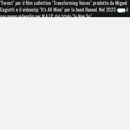
"Forest" per il film collettivo "Transforming Voices" prodotto da Miguel
Gagiotti e il videoclip "It's All Mine" per la band Bunuel. Nel 2023 esce il
suo nuovo videoclip per N.A.I.P. dal titolo "Io Non So".
RICONOSCIMENTI
COLLABORAZIONI