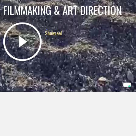
FILMMAKING & ART DIRECTION
Showreel
DUCCIO
BRUNETTI
Sono un narratore poliedrico, profondamente appassionato nel creare
storie visive avvincenti. Con un insieme di competenze diversificate