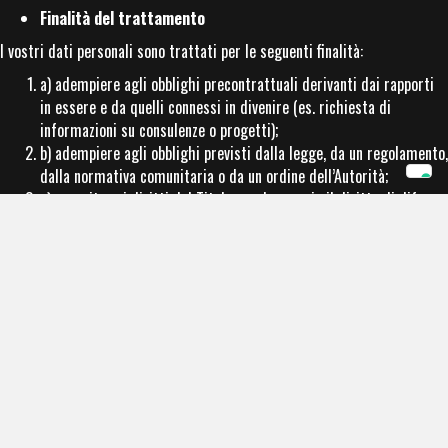
Finalità del trattamento
I vostri dati personali sono trattati per le seguenti finalità:
a) adempiere agli obblighi precontrattuali derivanti dai rapporti
in essere e da quelli connessi in divenire (es. richiesta di
informazioni su consulenze o progetti);
b) adempiere agli obblighi previsti dalla legge, da un regolamento,
dalla normativa comunitaria o da un ordine dell’Autorità;
c) esercitare i diritti del Titolare, ad esempio il diritto di difesa
in giudizio.
Le basi giuridiche dei trattamenti sopraelencati sono le seguenti:
in riferimento alle finalità di cui al punto a) il trattamento è
necessario per adempiere un obbligo precontrattuale di cui
l’interessato è parte;
in riferimento alle finalità di cui ai punti b) il trattamento è
necessario per adempiere un obbligo legale al quale è soggetto il
titolare del trattamento;